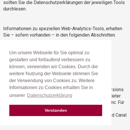
sollten Sie die Datenschutzerklärungen der jeweiligen Tools
durchlesen.
Informationen zu speziellen Web-Analytics-Tools, erhalten
Sie – sofern vorhanden – in den folgenden Abschnitten.
Um unsere Webseite für Sie optimal zu
Facebook Conversions API
gestalten und fortlaufend verbessern zu
Datenschutzerklärung
können, verwenden wir Cookies. Durch die
weitere Nutzung der Webseite stimmen Sie
der Verwendung von Cookies zu. Weitere
Informationen zu Cookies erhalten Sie in
Wir verwenden auf unserer Website Facebook Conversions
unserer
Datenschutzerklärung
API, ein serverseitiges Event-Trackingtool. Dienstanbieter
ist das amerikanische Unternehmen Meta Platforms Inc. Für
den europäischen Raum ist das Unternehmen Meta
Verstanden
Platforms Ireland Limited (4 Grand Canal Square, Grand Canal
Harbour, Dublin 2, Irland) verantwortlich.