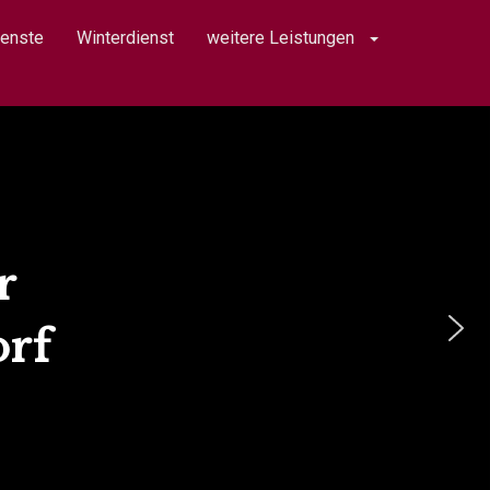
ienste
Winterdienst
weitere Leistungen
r
orf