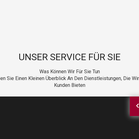
UNSER SERVICE FÜR SIE
Was Können Wir Für Sie Tun
den Sie Einen Kleinen Überblick An Den Dienstleistungen, Die Wi
Kunden Bieten
ONSTIGE
TERDIENST
GUNGSDIENSTE
TLEISTUNGEN
TENPFLEGE
service beugen Sie unangenehmen