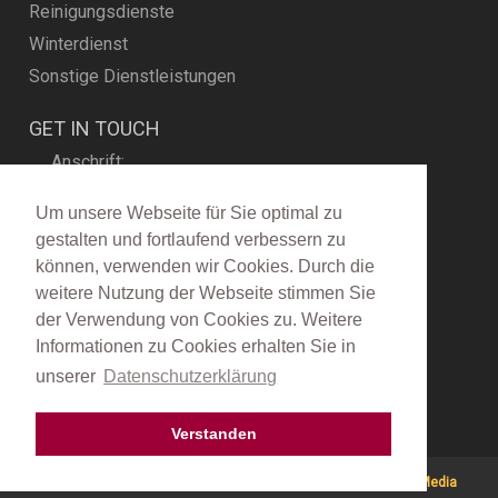
Reinigungsdienste
Winterdienst
Sonstige Dienstleistungen
GET IN TOUCH
Anschrift:
ToPa Hausmeisterservice
Thomas-Mann-Str. 36
Um unsere Webseite für Sie optimal zu
40470 Düsseldorf
gestalten und fortlaufend verbessern zu
können, verwenden wir Cookies. Durch die
Telefon:
(0211) 434 289
weitere Nutzung der Webseite stimmen Sie
Fax:
(0211) 435 07 82
der Verwendung von Cookies zu. Weitere
topa@hausmeisterdienste.com
Informationen zu Cookies erhalten Sie in
www.hausmeisterdienste.com
unserer
Datenschutzerklärung
Verstanden
© Copyright 2026 ToPa Hausmeisterdienste Developed by
GS-Media